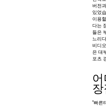
버전과
있었습
이용할
다는 
들은 
느리다
비디오
은 대
포츠 
어
장
"빠른