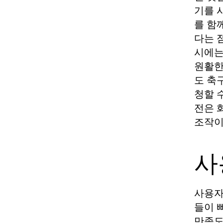
기를 
를 함
다는 
시에는
원활한
도 축
청할 
전은 
조작이
사
사용자
들이 
만족도