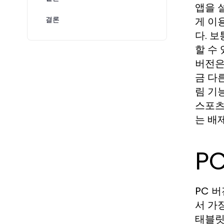
앱을 
게 이
결론
다. 
할 수
버전은
금 다
림 기
스포츠
는 배
P
PC 
서 가
태블릿