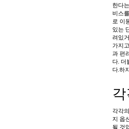
한다는
비스를
로 이
있는 
려있거
가지고
과 편
다. 
다.하
각
각각의
지 옵
될 것