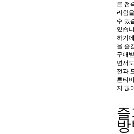
른 접
리함을
수 있
있습니
하기에
을 즐
구애받
면서도
전과 
른티비
지 않
즐
방