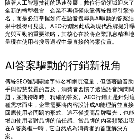
隨著人工智慧技術的迅速發展，數位行銷領域迎來了
全新的轉型機會。企業不再僅僅依靠傳統搜尋引擎排
名，而是必須掌握如何在語音搜尋與AI驅動的答案結
果中獲得可見度。
因此成為現代品牌提升曝
AEO行銷
光與互動的重要策略，其核心在於將企業訊息精準地
呈現在使用者搜尋過程中最直接的答案位置。
AI答案驅動的行銷新視角
傳統SEO強調關鍵字排名和網頁流量，但隨著語音助
手與智慧裝置的普及，消費者習慣了透過語音詢問問
題，並期待即時、精確的答案。
正是針對這
AEO行銷
種需求而生，企業需要將內容設計成AI能理解並直接
回應使用者問題的形式。這不僅提高品牌曝光，也能
增加使用者對品牌的信任感。當品牌的內容頻繁出現
在AI答案框中時，它自然成為消費者的首選解決方
案。