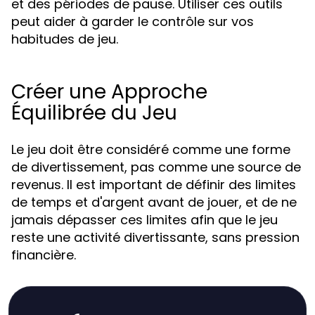
et des périodes de pause. Utiliser ces outils
peut aider à garder le contrôle sur vos
habitudes de jeu.
Créer une Approche
Équilibrée du Jeu
Le jeu doit être considéré comme une forme
de divertissement, pas comme une source de
revenus. Il est important de définir des limites
de temps et d'argent avant de jouer, et de ne
jamais dépasser ces limites afin que le jeu
reste une activité divertissante, sans pression
financière.