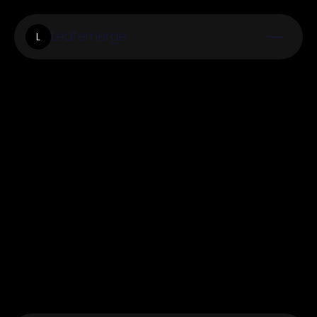
Leafemerge
L