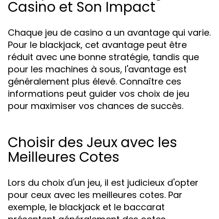
Casino et Son Impact
Chaque jeu de casino a un avantage qui varie.
Pour le blackjack, cet avantage peut être
réduit avec une bonne stratégie, tandis que
pour les machines à sous, l'avantage est
généralement plus élevé. Connaître ces
informations peut guider vos choix de jeu
pour maximiser vos chances de succès.
Choisir des Jeux avec les
Meilleures Cotes
Lors du choix d'un jeu, il est judicieux d'opter
pour ceux avec les meilleures cotes. Par
exemple, le blackjack et le baccarat