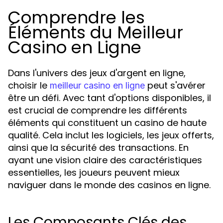
Comprendre les
Éléments du Meilleur
Casino en Ligne
Dans l'univers des jeux d'argent en ligne,
choisir le
peut s'avérer
meilleur casino en ligne
être un défi. Avec tant d'options disponibles, il
est crucial de comprendre les différents
éléments qui constituent un casino de haute
qualité. Cela inclut les logiciels, les jeux offerts,
ainsi que la sécurité des transactions. En
ayant une vision claire des caractéristiques
essentielles, les joueurs peuvent mieux
naviguer dans le monde des casinos en ligne.
Les Composants Clés des