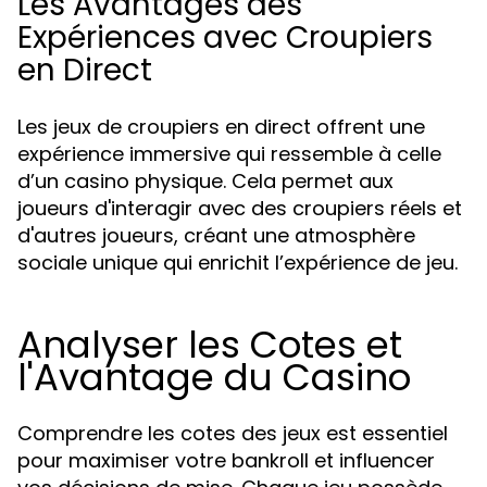
Les Avantages des
Expériences avec Croupiers
en Direct
Les jeux de croupiers en direct offrent une
expérience immersive qui ressemble à celle
d’un casino physique. Cela permet aux
joueurs d'interagir avec des croupiers réels et
d'autres joueurs, créant une atmosphère
sociale unique qui enrichit l’expérience de jeu.
Analyser les Cotes et
l'Avantage du Casino
Comprendre les cotes des jeux est essentiel
pour maximiser votre bankroll et influencer