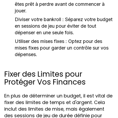
êtes prêt à perdre avant de commencer à
jouer.
Diviser votre bankroll :
Séparez votre budget
en sessions de jeu pour éviter de tout
dépenser en une seule fois.
Utiliser des mises fixes :
Optez pour des
mises fixes pour garder un contrôle sur vos
dépenses.
Fixer des Limites pour
Protéger Vos Finances
En plus de déterminer un budget, il est vital de
fixer des limites de temps et d'argent. Cela
inclut des limites de mise, mais également
des sessions de jeu de durée définie pour