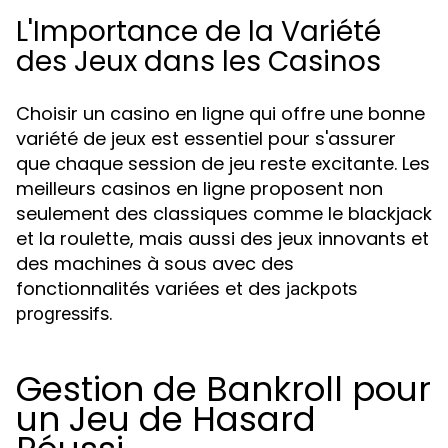
L'Importance de la Variété
des Jeux dans les Casinos
Choisir un casino en ligne qui offre une bonne
variété de jeux est essentiel pour s'assurer
que chaque session de jeu reste excitante. Les
meilleurs casinos en ligne proposent non
seulement des classiques comme le blackjack
et la roulette, mais aussi des jeux innovants et
des machines à sous avec des
fonctionnalités variées et des
jackpots
.
progressifs
Gestion de Bankroll pour
un Jeu de Hasard