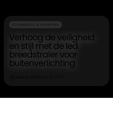
ECOMMERCE & SHOPPING
Verhoog de veiligheid
en stijl met de led
breedstraler voor
buitenverlichting
Kathryn Ortiz
Jan 10, 2026
K