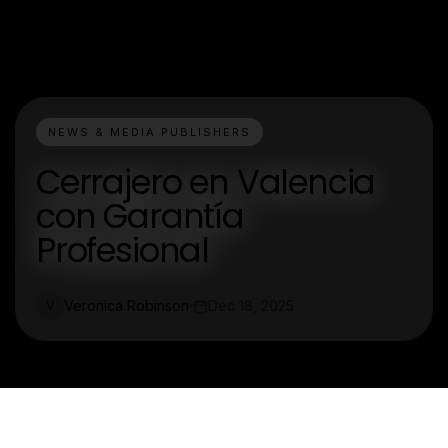
NEWS & MEDIA PUBLISHERS
Cerrajero en Valencia
con Garantía
Profesional
Veronica Robinson
Dec 18, 2025
V