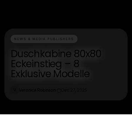
NEWS & MEDIA PUBLISHERS
Duschkabine 80x80
Eckeinstieg – 8
Exklusive Modelle
Veronica Robinson
Dec 27, 2025
V