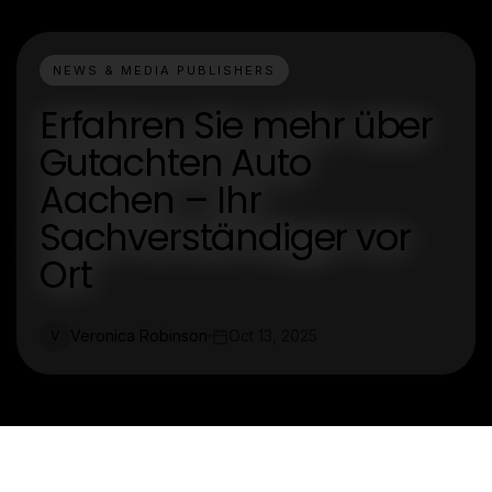
NEWS & MEDIA PUBLISHERS
Erfahren Sie mehr über
Gutachten Auto
Aachen – Ihr
Sachverständiger vor
Ort
Veronica Robinson
Oct 13, 2025
V