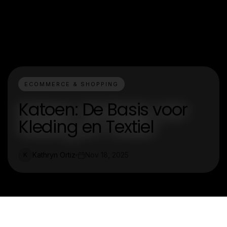
ECOMMERCE & SHOPPING
Katoen: De Basis voor
Kleding en Textiel
Kathryn Ortiz
Nov 18, 2025
K