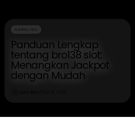
GAMBLING
Panduan Lengkap
tentang bro138 slot:
Menangkan Jackpot
dengan Mudah
John Bell
Oct 8, 2025
J