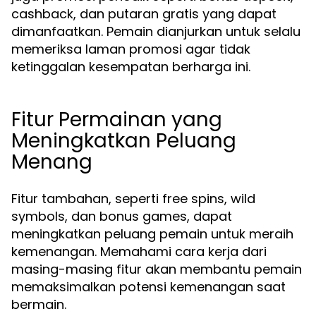
cashback, dan putaran gratis yang dapat
dimanfaatkan. Pemain dianjurkan untuk selalu
memeriksa laman promosi agar tidak
ketinggalan kesempatan berharga ini.
Fitur Permainan yang
Meningkatkan Peluang
Menang
Fitur tambahan, seperti free spins, wild
symbols, dan bonus games, dapat
meningkatkan peluang pemain untuk meraih
kemenangan. Memahami cara kerja dari
masing-masing fitur akan membantu pemain
memaksimalkan potensi kemenangan saat
bermain.