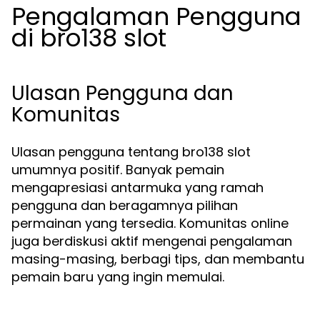
Pengalaman Pengguna
di bro138 slot
Ulasan Pengguna dan
Komunitas
Ulasan pengguna tentang bro138 slot
umumnya positif. Banyak pemain
mengapresiasi antarmuka yang ramah
pengguna dan beragamnya pilihan
permainan yang tersedia. Komunitas online
juga berdiskusi aktif mengenai pengalaman
masing-masing, berbagi tips, dan membantu
pemain baru yang ingin memulai.