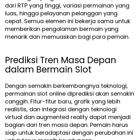
dari RTP yang tinggi, variasi permainan yang
luas, hingga pelayanan pelanggan yang
cepat. Semua elemen ini bekerja sama untuk
memberikan pengalaman bermain yang
menarik dan memuaskan bagi para pemain.
Prediksi Tren Masa Depan
dalam Bermain Slot
Dengan semakin berkembangnya teknologi,
permainan slot online diprediksi akan semakin
canggih. Fitur-fitur baru, grafik yang lebih
realistis, dan integrasi dengan teknologi
virtual dan augmented reality dapat menjadi
bagian dari tren masa depan. Pemain harus
siap untuk beradaptasi dengan perubahan ini