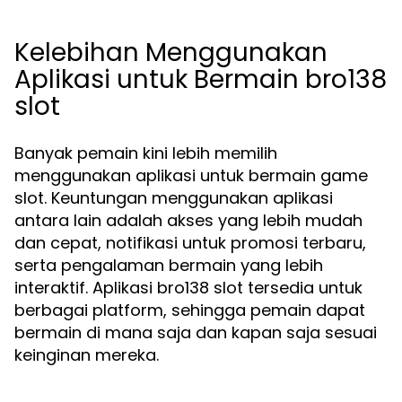
Kelebihan Menggunakan
Aplikasi untuk Bermain bro138
slot
Banyak pemain kini lebih memilih
menggunakan aplikasi untuk bermain game
slot. Keuntungan menggunakan aplikasi
antara lain adalah akses yang lebih mudah
dan cepat, notifikasi untuk promosi terbaru,
serta pengalaman bermain yang lebih
interaktif. Aplikasi bro138 slot tersedia untuk
berbagai platform, sehingga pemain dapat
bermain di mana saja dan kapan saja sesuai
keinginan mereka.