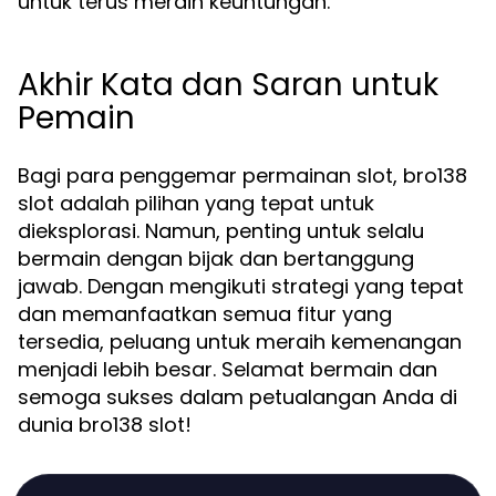
untuk terus meraih keuntungan.
Akhir Kata dan Saran untuk
Pemain
Bagi para penggemar permainan slot, bro138
slot adalah pilihan yang tepat untuk
dieksplorasi. Namun, penting untuk selalu
bermain dengan bijak dan bertanggung
jawab. Dengan mengikuti strategi yang tepat
dan memanfaatkan semua fitur yang
tersedia, peluang untuk meraih kemenangan
menjadi lebih besar. Selamat bermain dan
semoga sukses dalam petualangan Anda di
dunia bro138 slot!