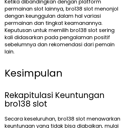
Ketika dibandingkan dengan platform
permainan slot lainnya, bro138 slot menonjol
dengan keunggulan dalam hal variasi
permainan dan tingkat keamanannya.
Keputusan untuk memilih bro138 slot sering
kali didasarkan pada pengalaman positif
sebelumnya dan rekomendasi dari pemain
lain.
Kesimpulan
Rekapitulasi Keuntungan
bro138 slot
Secara keseluruhan, bro138 slot menawarkan
keuntungan yang tidak bisa diabaikan, mulai