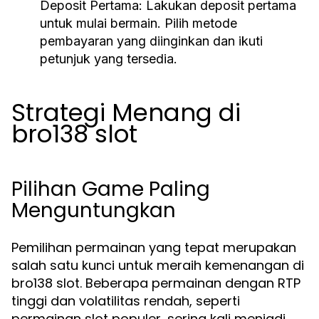
Deposit Pertama:
Lakukan deposit pertama
untuk mulai bermain. Pilih metode
pembayaran yang diinginkan dan ikuti
petunjuk yang tersedia.
Strategi Menang di
bro138 slot
Pilihan Game Paling
Menguntungkan
Pemilihan permainan yang tepat merupakan
salah satu kunci untuk meraih kemenangan di
bro138 slot. Beberapa permainan dengan RTP
tinggi dan volatilitas rendah, seperti
permainan slot populer, sering kali menjadi