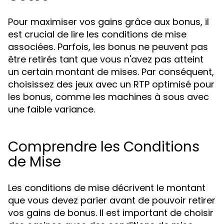
Pour maximiser vos gains grâce aux bonus, il
est crucial de lire les conditions de mise
associées. Parfois, les bonus ne peuvent pas
être retirés tant que vous n'avez pas atteint
un certain montant de mises. Par conséquent,
choisissez des jeux avec un RTP optimisé pour
les bonus, comme les machines à sous avec
une faible variance.
Comprendre les Conditions
de Mise
Les conditions de mise décrivent le montant
que vous devez parier avant de pouvoir retirer
vos gains de bonus. Il est important de choisir