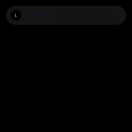
Leafemerge
L