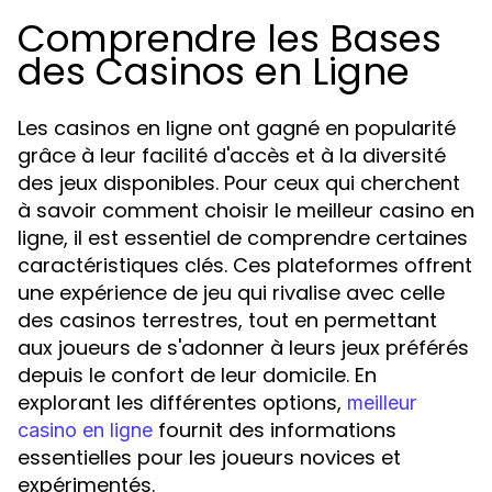
Comprendre les Bases
des Casinos en Ligne
Les casinos en ligne ont gagné en popularité
grâce à leur facilité d'accès et à la diversité
des jeux disponibles. Pour ceux qui cherchent
à savoir comment choisir le meilleur casino en
ligne, il est essentiel de comprendre certaines
caractéristiques clés. Ces plateformes offrent
une expérience de jeu qui rivalise avec celle
des casinos terrestres, tout en permettant
aux joueurs de s'adonner à leurs jeux préférés
depuis le confort de leur domicile. En
explorant les différentes options,
meilleur
fournit des informations
casino en ligne
essentielles pour les joueurs novices et
expérimentés.