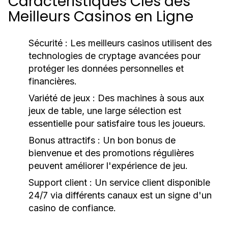
Caractéristiques Clés des
Meilleurs Casinos en Ligne
Sécurité :
Les meilleurs casinos utilisent des
technologies de cryptage avancées pour
protéger les données personnelles et
financières.
Variété de jeux :
Des machines à sous aux
jeux de table, une large sélection est
essentielle pour satisfaire tous les joueurs.
Bonus attractifs :
Un bon bonus de
bienvenue et des promotions régulières
peuvent améliorer l'expérience de jeu.
Support client :
Un service client disponible
24/7 via différents canaux est un signe d'un
casino de confiance.