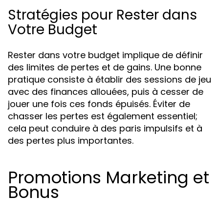
Stratégies pour Rester dans
Votre Budget
Rester dans votre budget implique de définir
des limites de pertes et de gains. Une bonne
pratique consiste à établir des sessions de jeu
avec des finances allouées, puis à cesser de
jouer une fois ces fonds épuisés. Éviter de
chasser les pertes est également essentiel;
cela peut conduire à des paris impulsifs et à
des pertes plus importantes.
Promotions Marketing et
Bonus