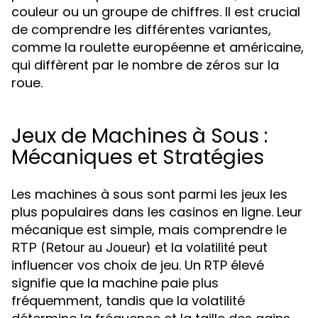
couleur ou un groupe de chiffres. Il est crucial
de comprendre les différentes variantes,
comme la roulette européenne et américaine,
qui diffèrent par le nombre de zéros sur la
roue.
Jeux de Machines à Sous :
Mécaniques et Stratégies
Les machines à sous sont parmi les jeux les
plus populaires dans les casinos en ligne. Leur
mécanique est simple, mais comprendre le
et la
peut
RTP (Retour au Joueur)
volatilité
influencer vos choix de jeu. Un RTP élevé
signifie que la machine paie plus
fréquemment, tandis que la volatilité