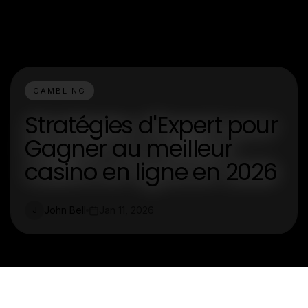
GAMBLING
Stratégies d'Expert pour
Gagner au meilleur
casino en ligne en 2026
John Bell
Jan 11, 2026
J