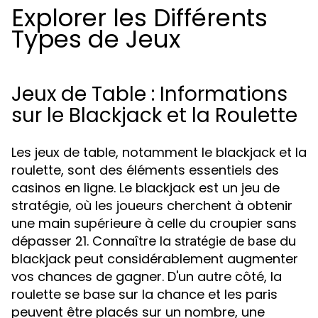
Explorer les Différents
Types de Jeux
Jeux de Table : Informations
sur le Blackjack et la Roulette
Les jeux de table, notamment le blackjack et la
roulette, sont des éléments essentiels des
casinos en ligne. Le blackjack est un jeu de
stratégie, où les joueurs cherchent à obtenir
une main supérieure à celle du croupier sans
dépasser 21. Connaître la
du
stratégie de base
blackjack peut considérablement augmenter
vos chances de gagner. D'un autre côté, la
roulette se base sur la chance et les paris
peuvent être placés sur un nombre, une