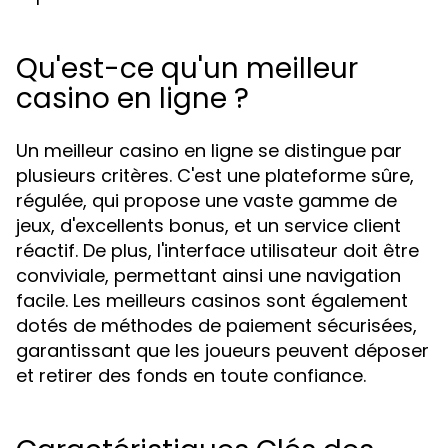
Qu'est-ce qu'un meilleur
casino en ligne ?
Un meilleur casino en ligne se distingue par
plusieurs critères. C'est une plateforme sûre,
régulée, qui propose une vaste gamme de
jeux, d'excellents bonus, et un service client
réactif. De plus, l'interface utilisateur doit être
conviviale, permettant ainsi une navigation
facile. Les meilleurs casinos sont également
dotés de méthodes de paiement sécurisées,
garantissant que les joueurs peuvent déposer
et retirer des fonds en toute confiance.