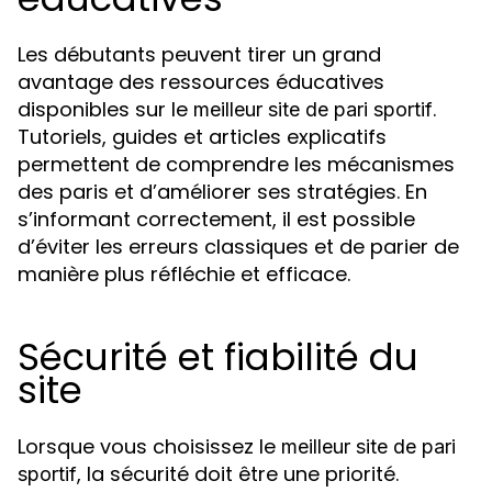
Les débutants peuvent tirer un grand
avantage des ressources éducatives
disponibles sur le
.
meilleur site de pari sportif
Tutoriels, guides et articles explicatifs
permettent de comprendre les mécanismes
des paris et d’améliorer ses stratégies. En
s’informant correctement, il est possible
d’éviter les erreurs classiques et de parier de
manière plus réfléchie et efficace.
Sécurité et fiabilité du
site
Lorsque vous choisissez le
meilleur site de pari
, la sécurité doit être une priorité.
sportif