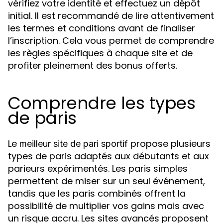
vérifiez votre identité et effectuez un dépôt
initial. Il est recommandé de lire attentivement
les termes et conditions avant de finaliser
l’inscription. Cela vous permet de comprendre
les règles spécifiques à chaque site et de
profiter pleinement des bonus offerts.
Comprendre les types
de paris
Le
propose plusieurs
meilleur site de pari sportif
types de paris adaptés aux débutants et aux
parieurs expérimentés. Les paris simples
permettent de miser sur un seul événement,
tandis que les paris combinés offrent la
possibilité de multiplier vos gains mais avec
un risque accru. Les sites avancés proposent