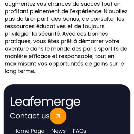
augmentez vos chances de succès tout en
profitant pleinement de l’expérience. N’oubliez
pas de tirer parti des bonus, de consulter les
ressources éducatives et de toujours
privilégier la sécurité. Avec ces bonnes
pratiques, vous êtes prêt à démarrer votre
aventure dans le monde des paris sportifs de
manière efficace et responsable, tout en
maximisant vos opportunités de gains sur le
long terme.
Leafemerge
Contact us
Home Page
News
FAQs