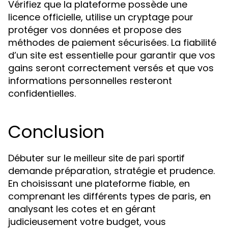
Vérifiez que la plateforme possède une
licence officielle, utilise un cryptage pour
protéger vos données et propose des
méthodes de paiement sécurisées. La fiabilité
d’un site est essentielle pour garantir que vos
gains seront correctement versés et que vos
informations personnelles resteront
confidentielles.
Conclusion
Débuter sur le
meilleur site de pari sportif
demande préparation, stratégie et prudence.
En choisissant une plateforme fiable, en
comprenant les différents types de paris, en
analysant les cotes et en gérant
judicieusement votre budget, vous