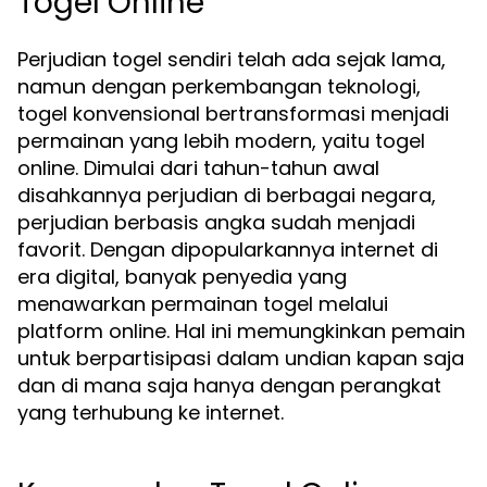
Togel Online
Perjudian togel sendiri telah ada sejak lama,
namun dengan perkembangan teknologi,
togel konvensional bertransformasi menjadi
permainan yang lebih modern, yaitu togel
online. Dimulai dari tahun-tahun awal
disahkannya perjudian di berbagai negara,
perjudian berbasis angka sudah menjadi
favorit. Dengan dipopularkannya internet di
era digital, banyak penyedia yang
menawarkan permainan togel melalui
platform online. Hal ini memungkinkan pemain
untuk berpartisipasi dalam undian kapan saja
dan di mana saja hanya dengan perangkat
yang terhubung ke internet.