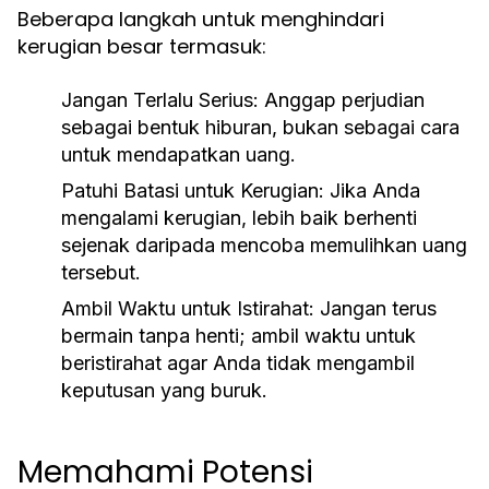
Beberapa langkah untuk menghindari
kerugian besar termasuk:
Jangan Terlalu Serius:
Anggap perjudian
sebagai bentuk hiburan, bukan sebagai cara
untuk mendapatkan uang.
Patuhi Batasi untuk Kerugian:
Jika Anda
mengalami kerugian, lebih baik berhenti
sejenak daripada mencoba memulihkan uang
tersebut.
Ambil Waktu untuk Istirahat:
Jangan terus
bermain tanpa henti; ambil waktu untuk
beristirahat agar Anda tidak mengambil
keputusan yang buruk.
Memahami Potensi