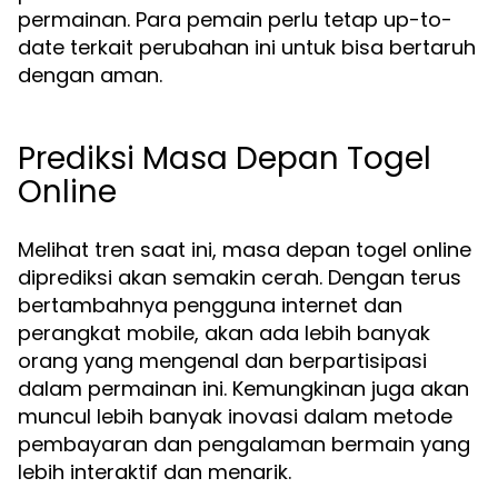
permainan. Para pemain perlu tetap up-to-
date terkait perubahan ini untuk bisa bertaruh
dengan aman.
Prediksi Masa Depan Togel
Online
Melihat tren saat ini, masa depan togel online
diprediksi akan semakin cerah. Dengan terus
bertambahnya pengguna internet dan
perangkat mobile, akan ada lebih banyak
orang yang mengenal dan berpartisipasi
dalam permainan ini. Kemungkinan juga akan
muncul lebih banyak inovasi dalam metode
pembayaran dan pengalaman bermain yang
lebih interaktif dan menarik.