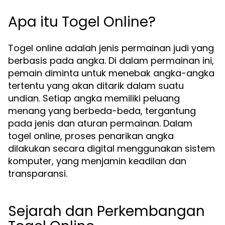
Apa itu Togel Online?
Togel online adalah jenis permainan judi yang
berbasis pada angka. Di dalam permainan ini,
pemain diminta untuk menebak angka-angka
tertentu yang akan ditarik dalam suatu
undian. Setiap angka memiliki peluang
menang yang berbeda-beda, tergantung
pada jenis dan aturan permainan. Dalam
togel online, proses penarikan angka
dilakukan secara digital menggunakan sistem
komputer, yang menjamin keadilan dan
transparansi.
Sejarah dan Perkembangan