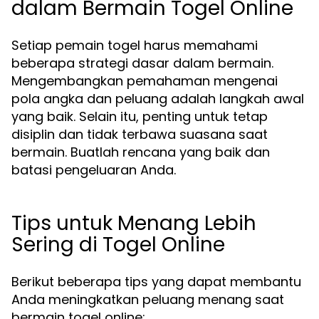
dalam Bermain Togel Online
Setiap pemain togel harus memahami
beberapa strategi dasar dalam bermain.
Mengembangkan pemahaman mengenai
pola angka dan peluang adalah langkah awal
yang baik. Selain itu, penting untuk tetap
disiplin dan tidak terbawa suasana saat
bermain. Buatlah rencana yang baik dan
batasi pengeluaran Anda.
Tips untuk Menang Lebih
Sering di Togel Online
Berikut beberapa tips yang dapat membantu
Anda meningkatkan peluang menang saat
bermain togel online: