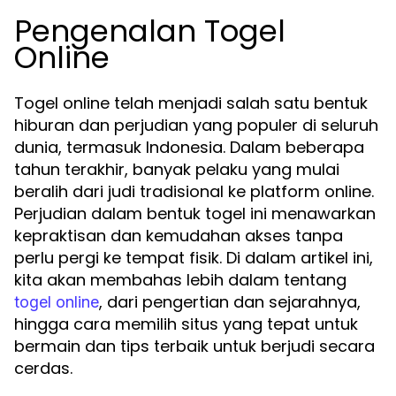
Pengenalan Togel
Online
Togel online telah menjadi salah satu bentuk
hiburan dan perjudian yang populer di seluruh
dunia, termasuk Indonesia. Dalam beberapa
tahun terakhir, banyak pelaku yang mulai
beralih dari judi tradisional ke platform online.
Perjudian dalam bentuk togel ini menawarkan
kepraktisan dan kemudahan akses tanpa
perlu pergi ke tempat fisik. Di dalam artikel ini,
kita akan membahas lebih dalam tentang
, dari pengertian dan sejarahnya,
togel online
hingga cara memilih situs yang tepat untuk
bermain dan tips terbaik untuk berjudi secara
cerdas.