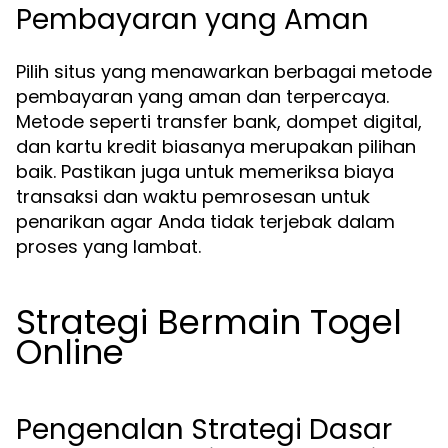
Pembayaran yang Aman
Pilih situs yang menawarkan berbagai metode
pembayaran yang aman dan terpercaya.
Metode seperti transfer bank, dompet digital,
dan kartu kredit biasanya merupakan pilihan
baik. Pastikan juga untuk memeriksa biaya
transaksi dan waktu pemrosesan untuk
penarikan agar Anda tidak terjebak dalam
proses yang lambat.
Strategi Bermain Togel
Online
Pengenalan Strategi Dasar